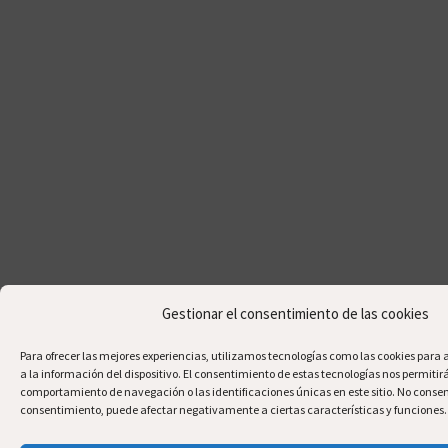
Gestionar el consentimiento de las cookies
Para ofrecer las mejores experiencias, utilizamos tecnologías como las cookies par
a la información del dispositivo. El consentimiento de estas tecnologías nos permiti
comportamiento de navegación o las identificaciones únicas en este sitio. No consenti
consentimiento, puede afectar negativamente a ciertas características y funciones.