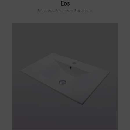
Eos
Encimera
,
Encimeras Porcelana