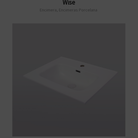
Wise
Encimera
,
Encimeras Porcelana