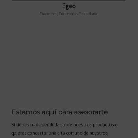
Egeo
Encimera
,
Encimeras Porcelana
Estamos aquí para asesorarte
Si tienes cualquier duda sobre nuestros productos o
quieres concertar una cita con uno de nuestros