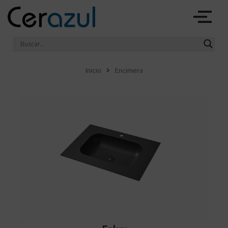
Ir
al
contenido
Inicio
Encimera