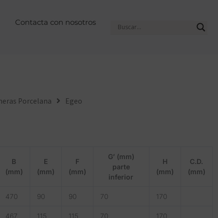
Contacta con nosotros
eras Porcelana
Egeo
G’ (mm)
B
E
F
H
C.D.
parte
(mm)
(mm)
(mm)
(mm)
(mm)
inferior
470
90
90
70
170
467
115
115
70
170