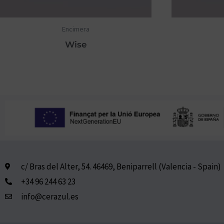
Encimera
Wise
c/ Bras del Alter, 54. 46469, Beniparrell (Valencia - Spain)
+34 96 244 63 23
info@cerazul.es