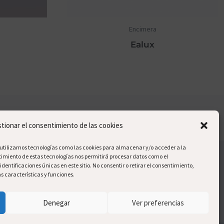
Encimera
Ealux
tionar el consentimiento de las cookies
, utilizamos tecnologías como las cookies para almacenar y/o acceder a la
ntimiento de estas tecnologías nos permitirá procesar datos como el
ntificaciones únicas en este sitio. No consentir o retirar el consentimiento,
 características y funciones.
Denegar
Ver preferencias