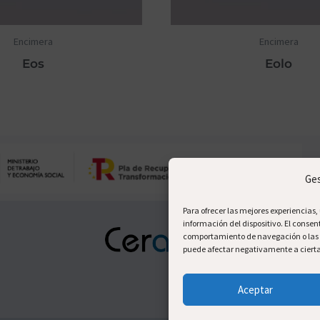
Encimera
Encimera
Eos
Eolo
Ges
Para ofrecer las mejores experiencias
información del dispositivo. El conse
comportamiento de navegación o las ide
puede afectar negativamente a ciertas
Aceptar