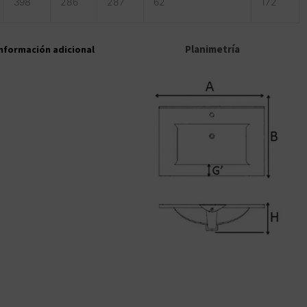
398
286
287
62
172
Planimetría
nformación adicional