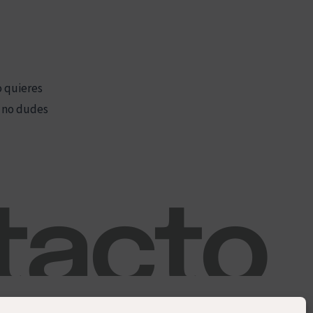
o quieres
, no dudes
tacto