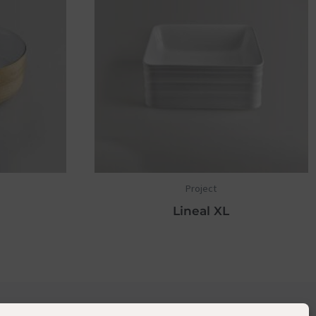
Project
Lineal XL