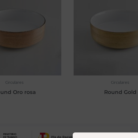
Circulares
Circulares
und Oro rosa
Round Gold