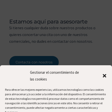
Estamos aquí para asesorarte
Si tienes cualquier duda sobre nuestros productos o
quieres concertar una cita con uno de nuestros
comerciales, no dudes en contactar con nosotros.
Contacta con nosotros
Gestionar el consentimiento de
las cookies
contacto
Para ofrecer las mejores experiencias, utilizamos tecnologías como las cookies
para almacenar y/o acceder a la información del dispositivo. El consentimiento
de estas tecnologías nos permitirá procesar datos como el comportamiento de
navegación o las identificaciones únicas en este sitio. No consentir o retirar el
consentimiento, puede afectar negativamente a ciertas características y