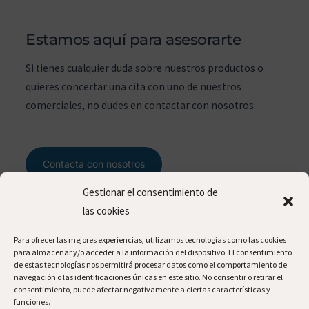
Estamos aquí para asesorarte
Si tienes cualquier duda sobre nuestros productos o
quieres concertar una cita con uno de nuestros
comerciales, no dudes en contactar con nosotros.
Contacta con nosotros
Gestionar el consentimiento de
las cookies
contacto
Para ofrecer las mejores experiencias, utilizamos tecnologías como las cookies
para almacenar y/o acceder a la información del dispositivo. El consentimiento
de estas tecnologías nos permitirá procesar datos como el comportamiento de
navegación o las identificaciones únicas en este sitio. No consentir o retirar el
consentimiento, puede afectar negativamente a ciertas características y
c/ Bras del Alter, 54. 46469, Beniparrell (Valencia -
funciones.