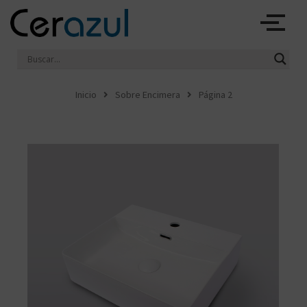
Ir
al
contenido
Inicio
Sobre Encimera
Página 2