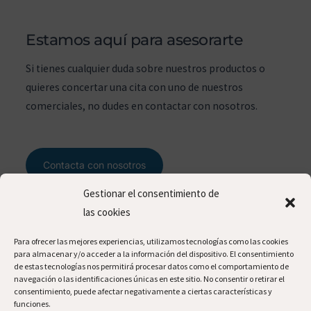
Estamos aquí para asesorarte
Si tienes cualquier duda sobre nuestros productos o
quieres concertar una cita con uno de nuestros
comerciales, no dudes en contactar con nosotros.
Contacta con nosotros
Gestionar el consentimiento de
las cookies
contacto
Para ofrecer las mejores experiencias, utilizamos tecnologías como las cookies
para almacenar y/o acceder a la información del dispositivo. El consentimiento
de estas tecnologías nos permitirá procesar datos como el comportamiento de
navegación o las identificaciones únicas en este sitio. No consentir o retirar el
consentimiento, puede afectar negativamente a ciertas características y
c/ Bras del Alter, 54. 46469, Beniparrell (Valencia -
funciones.